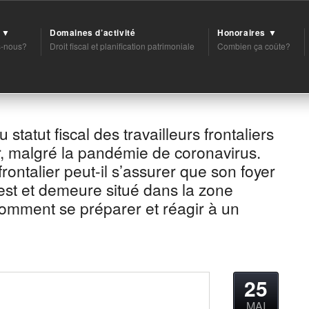
t ▼
Domaines d’activité
Honoraires ▼
-nous?
Droit fiscal et planification patrimoniale
Combien ça coûte?
statut fiscal des travailleurs frontaliers
r, malgré la pandémie de coronavirus.
rontalier peut-il s’assurer que son foyer
est et demeure situé dans la zone
Comment se préparer et réagir à un
25
MAI