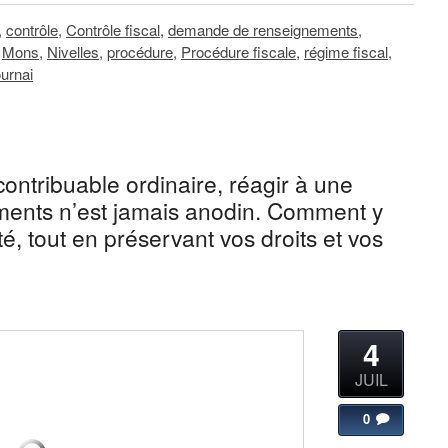
,
contrôle
,
Contrôle fiscal
,
demande de renseignements
,
,
Mons
,
Nivelles
,
procédure
,
Procédure fiscale
,
régime fiscal
,
urnai
 contribuable ordinaire, réagir à une
ents n’est jamais anodin. Comment y
ité, tout en préservant vos droits et vos
4
JUIL
0