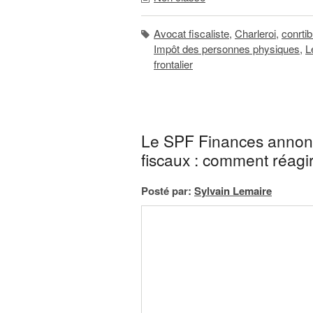
Avocat fiscaliste
,
Charleroi
,
conrti
Impôt des personnes physiques
,
L
frontalier
Le SPF Finances annonce
fiscaux : comment réagir
Posté par:
Sylvain Lemaire