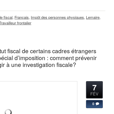
e fiscal
,
Français
,
Impôt des personnes physiques
,
Lemaire
,
Travailleur frontalier
t fiscal de certains cadres étrangers
pécial d’imposition : comment prévenir
ir à une investigation fiscale?
7
FÉV
0