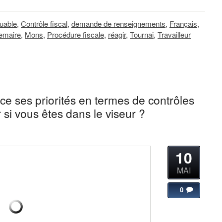
buable
,
Contrôle fiscal
,
demande de renseignements
,
Français
,
emaire
,
Mons
,
Procédure fiscale
,
réagir
,
Tournai
,
Travailleur
 ses priorités en termes de contrôles
 si vous êtes dans le viseur ?
10
MAI
0