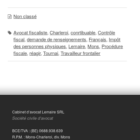
Non classé
Avocat fiscaliste
,
Charleroi
,
conrtibuable
,
Contrôle
fiscal
,
demande de renseignements
,
Français
,
Impôt
des personnes physiques
,
Lemaire
,
Mons
,
Procédure
fiscale
,
réagir
,
Tournai
,
Travailleur frontalier
Cabinet d’avocat Lemaire SRL
Société civile d’avocat
BCE/TVA : (BE) 0688.938.639
R.P.M. : Mons-Charleroi, div. Mons