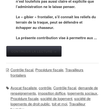
n’est toutefois pas aussi claire et explicite que
l’administration ne le laisse penser.
Le « gibier » frontalier, s’il connait les reliefs du
terrain de la traque, peut se défendre et
échapper au chasseur.
La présente contribution vise à permettre aux ...
CONTINUER LA LECTURE →
Contrôle fiscal
,
Procédure fiscale
,
Travailleurs
frontaliers
Avocat fiscaliste
,
contrôle
,
Contrôle fiscal
,
demande de
renseignements
,
imposition doffice
,
logements sociaux
,
Procédure fiscale
,
société de logement
,
société de
logements de droit public
,
toit et moi
,
Travailleur