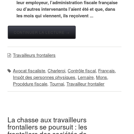
leur employeur, l’administration fiscale française
ou d’autres intervenants l’aient été et que, dans
les mois qui viennent, ils reçoivent ...
CONTINUER LA LECTURE →
Travailleurs frontaliers
Avocat fiscaliste
,
Charleroi
,
Contrôle fiscal
,
Français
,
Impôt des personnes physiques
,
Lemaire
,
Mons
,
Procédure fiscale
,
Tournai
,
Travailleur frontalier
La chasse aux travailleurs
frontaliers se poursuit : les
frontaliers des sociétés de