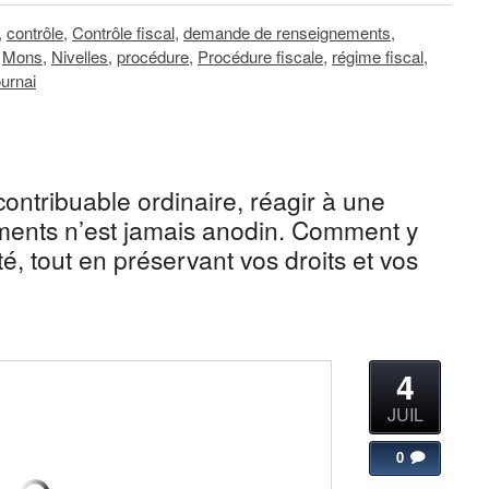
,
contrôle
,
Contrôle fiscal
,
demande de renseignements
,
,
Mons
,
Nivelles
,
procédure
,
Procédure fiscale
,
régime fiscal
,
urnai
 contribuable ordinaire, réagir à une
ents n’est jamais anodin. Comment y
ité, tout en préservant vos droits et vos
4
JUIL
0