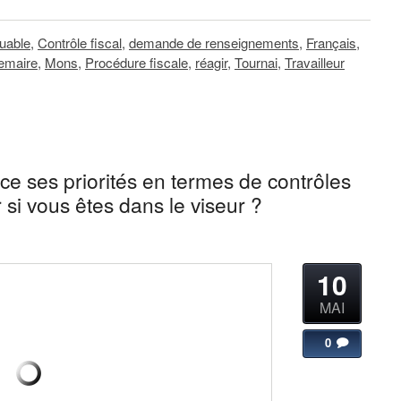
buable
,
Contrôle fiscal
,
demande de renseignements
,
Français
,
emaire
,
Mons
,
Procédure fiscale
,
réagir
,
Tournai
,
Travailleur
 ses priorités en termes de contrôles
 si vous êtes dans le viseur ?
10
MAI
0