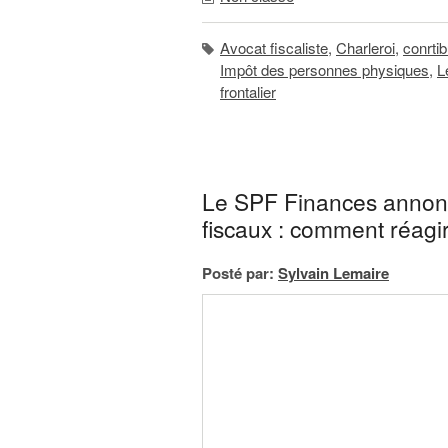
Avocat fiscaliste
,
Charleroi
,
conrti
Impôt des personnes physiques
,
L
frontalier
Le SPF Finances annonce
fiscaux : comment réagir
Posté par:
Sylvain Lemaire