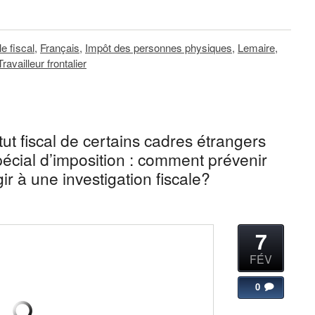
e fiscal
,
Français
,
Impôt des personnes physiques
,
Lemaire
,
Travailleur frontalier
t fiscal de certains cadres étrangers
pécial d’imposition : comment prévenir
ir à une investigation fiscale?
7
FÉV
0