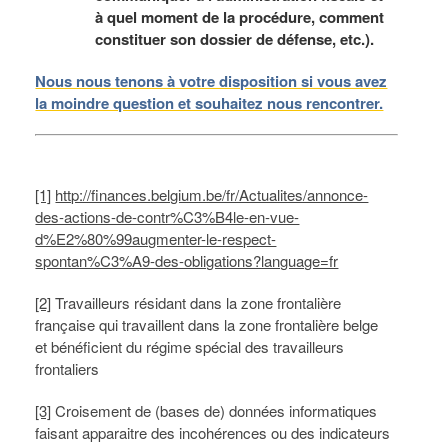
à quel moment de la procédure, comment
constituer son dossier de défense, etc.).
Nous nous tenons à votre disposition si vous avez
la moindre question et souhaitez nous rencontrer.
[1]
http://finances.belgium.be/fr/Actualites/annonce-
des-actions-de-contr%C3%B4le-en-vue-
d%E2%80%99augmenter-le-respect-
spontan%C3%A9-des-obligations?language=fr
[2]
Travailleurs résidant dans la zone frontalière
française qui travaillent dans la zone frontalière belge
et bénéficient du régime spécial des travailleurs
frontaliers
[3]
Croisement de (bases de) données informatiques
faisant apparaitre des incohérences ou des indicateurs