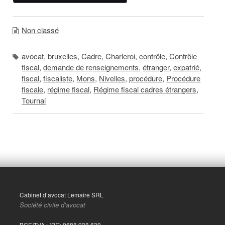
Non classé
avocat
,
bruxelles
,
Cadre
,
Charleroi
,
contrôle
,
Contrôle
fiscal
,
demande de renseignements
,
étranger
,
expatrié
,
fiscal
,
fiscaliste
,
Mons
,
Nivelles
,
procédure
,
Procédure
fiscale
,
régime fiscal
,
Régime fiscal cadres étrangers
,
Tournai
Cabinet d’avocat Lemaire SRL
Société civile d’avocat
BCE/TVA : (BE) 0688.938.639