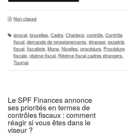
Non classé
avocat
,
bruxelles
,
Cadre
,
Charleroi
,
contrôle
,
Contrôle
fiscal
,
demande de renseignements
,
étranger
,
expatrié
,
fiscal
,
fiscaliste
,
Mons
,
Nivelles
,
procédure
,
Procédure
fiscale
,
régime fiscal
,
Régime fiscal cadres étrangers
,
Tournai
Le SPF Finances annonce
ses priorités en termes de
contrôles fiscaux : comment
réagir si vous êtes dans le
viseur ?