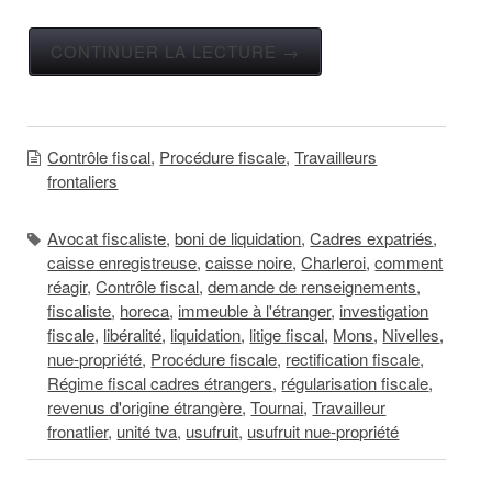
CONTINUER LA LECTURE →
Contrôle fiscal
,
Procédure fiscale
,
Travailleurs
frontaliers
Avocat fiscaliste
,
boni de liquidation
,
Cadres expatriés
,
caisse enregistreuse
,
caisse noire
,
Charleroi
,
comment
réagir
,
Contrôle fiscal
,
demande de renseignements
,
fiscaliste
,
horeca
,
immeuble à l'étranger
,
investigation
fiscale
,
libéralité
,
liquidation
,
litige fiscal
,
Mons
,
Nivelles
,
nue-propriété
,
Procédure fiscale
,
rectification fiscale
,
Régime fiscal cadres étrangers
,
régularisation fiscale
,
revenus d'origine étrangère
,
Tournai
,
Travailleur
fronatlier
,
unité tva
,
usufruit
,
usufruit nue-propriété