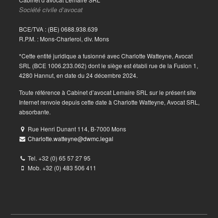
Société civile d’avocat
BCE/TVA : (BE) 0688.938.639
R.P.M. : Mons-Charleroi, div. Mons
*Cette entité juridique a fusionné avec Charlotte Watteyne, Avocat
SRL (BCE 1006.233.062) dont le siège est établi rue de la Fusion 1,
4280 Hannut, en date du 24 décembre 2024.
Toute référence à Cabinet d’avocat Lemaire SRL sur le présent site
Internet renvoie depuis cette date à Charlotte Watteyne, Avocat SRL,
absorbante.
Rue Henri Dunant 114, B-7000 Mons
Charlotte.watteyne@dwmc.legal
Tel. +32 (0) 65 57 27 95
Mob. +32 (0) 483 506 411