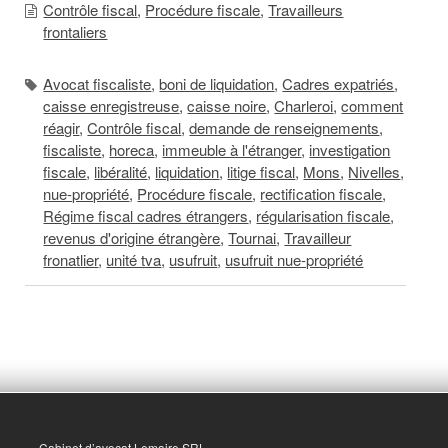
Contrôle fiscal
,
Procédure fiscale
,
Travailleurs
frontaliers
Avocat fiscaliste
,
boni de liquidation
,
Cadres expatriés
,
caisse enregistreuse
,
caisse noire
,
Charleroi
,
comment
réagir
,
Contrôle fiscal
,
demande de renseignements
,
fiscaliste
,
horeca
,
immeuble à l'étranger
,
investigation
fiscale
,
libéralité
,
liquidation
,
litige fiscal
,
Mons
,
Nivelles
,
nue-propriété
,
Procédure fiscale
,
rectification fiscale
,
Régime fiscal cadres étrangers
,
régularisation fiscale
,
revenus d'origine étrangère
,
Tournai
,
Travailleur
fronatlier
,
unité tva
,
usufruit
,
usufruit nue-propriété
Cabinet d’avocat Lemaire SRL