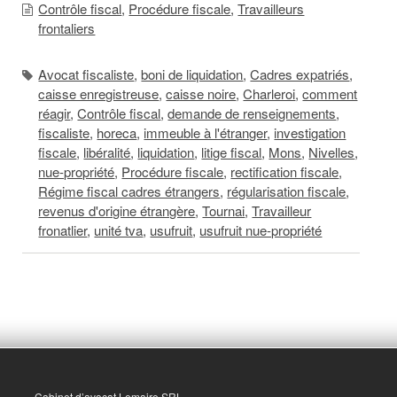
Contrôle fiscal
,
Procédure fiscale
,
Travailleurs
frontaliers
Avocat fiscaliste
,
boni de liquidation
,
Cadres expatriés
,
caisse enregistreuse
,
caisse noire
,
Charleroi
,
comment
réagir
,
Contrôle fiscal
,
demande de renseignements
,
fiscaliste
,
horeca
,
immeuble à l'étranger
,
investigation
fiscale
,
libéralité
,
liquidation
,
litige fiscal
,
Mons
,
Nivelles
,
nue-propriété
,
Procédure fiscale
,
rectification fiscale
,
Régime fiscal cadres étrangers
,
régularisation fiscale
,
revenus d'origine étrangère
,
Tournai
,
Travailleur
fronatlier
,
unité tva
,
usufruit
,
usufruit nue-propriété
Cabinet d’avocat Lemaire SRL