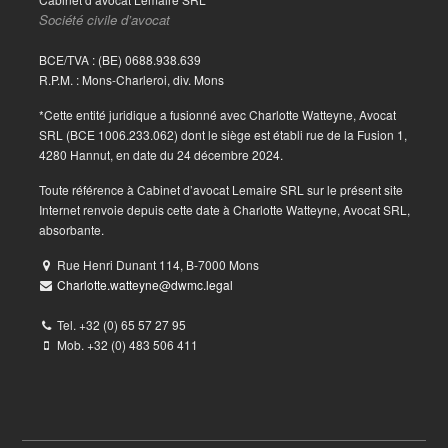
Société civile d’avocat
BCE/TVA : (BE) 0688.938.639
R.P.M. : Mons-Charleroi, div. Mons
*Cette entité juridique a fusionné avec Charlotte Watteyne, Avocat
SRL (BCE 1006.233.062) dont le siège est établi rue de la Fusion 1,
4280 Hannut, en date du 24 décembre 2024.
Toute référence à Cabinet d’avocat Lemaire SRL sur le présent site
Internet renvoie depuis cette date à Charlotte Watteyne, Avocat SRL,
absorbante.
Rue Henri Dunant 114, B-7000 Mons
Charlotte.watteyne@dwmc.legal
Tel. +32 (0) 65 57 27 95
Mob. +32 (0) 483 506 411