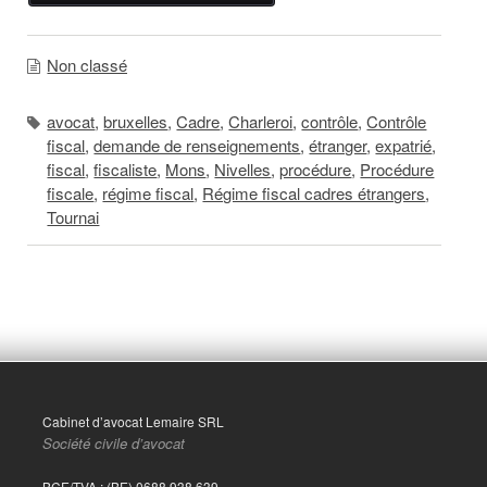
Non classé
avocat
,
bruxelles
,
Cadre
,
Charleroi
,
contrôle
,
Contrôle
fiscal
,
demande de renseignements
,
étranger
,
expatrié
,
fiscal
,
fiscaliste
,
Mons
,
Nivelles
,
procédure
,
Procédure
fiscale
,
régime fiscal
,
Régime fiscal cadres étrangers
,
Tournai
Cabinet d’avocat Lemaire SRL
Société civile d’avocat
BCE/TVA : (BE) 0688.938.639