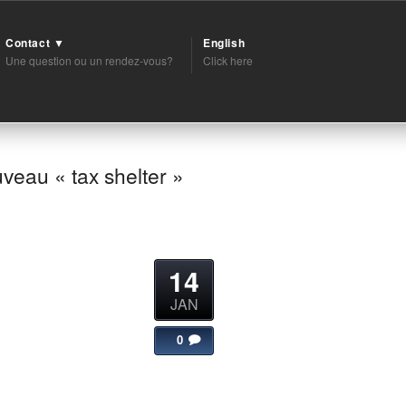
Contact ▼
English
Une question ou un rendez-vous?
Click here
veau « tax shelter »
14
JAN
0