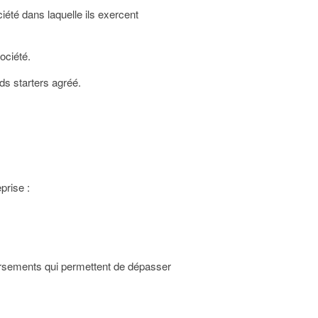
iété dans laquelle ils exercent
ociété.
nds starters agréé.
prise :
 versements qui permettent de dépasser