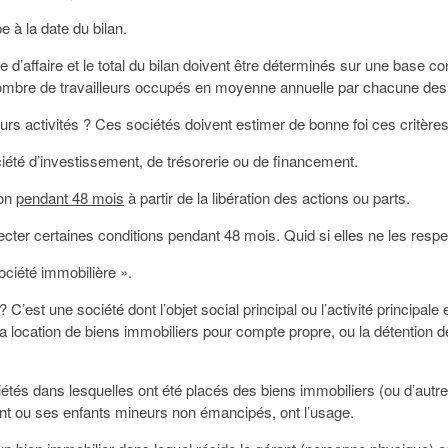
pe à la date du bilan.
re d’affaire et le total du bilan doivent être déterminés sur une base c
ombre de travailleurs occupés en moyenne annuelle par chacune des s
s activités ? Ces sociétés doivent estimer de bonne foi ces critères
ciété d’investissement, de trésorerie ou de financement.
ion
pendant 48 mois
à partir de la libération des actions ou parts.
cter certaines conditions pendant 48 mois. Quid si elles ne les respe
ociété immobilière ».
’est une société dont l’objet social principal ou l’activité principale es
a location de biens immobiliers pour compte propre, ou la détention d
tés dans lesquelles ont été placés des biens immobiliers (ou d’autres
oint ou ses enfants mineurs non émancipés, ont l’usage.