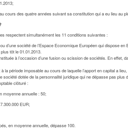
01.2013;
 cours des quatre années suivant sa constitution qui a eu lieu au plu
?
lles respectent simultanément les 11 conditions suivantes :
ente ou d’une société de l’Espace Economique Européen qui dispose en 
 plus tôt le 01.01.2013.
nstituée à l’occasion d’une fusion ou scission de sociétés. En effet, d
 à la période imposable au cours de laquelle l’apport en capital a lieu, il
ne société dotée de la personnalité juridique qui ne dépasse pas plus d
ptable clôturé :
n moyenne annuelle : 50;
 : 7.300.000 EUR;
cupés, en moyenne annuelle, dépasse 100.