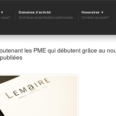
t ▼
Domaines d’activité
Honoraires ▼
-nous?
Droit fiscal et planification patrimoniale
Combien ça coûte?
outenant les PME qui débutent grâce au nou
 publiées