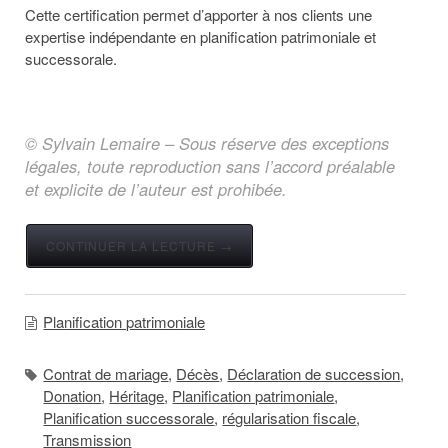
Cette certification permet d’apporter à nos clients une
expertise indépendante en planification patrimoniale et
successorale.
© Sylvain Lemaire – Sous réserve des exceptions
légales, toute reproduction sans l’accord préalable
et explicite de l’auteur est prohibée.
CONTINUER LA LECTURE →
Planification patrimoniale
Contrat de mariage
,
Décès
,
Déclaration de succession
,
Donation
,
Héritage
,
Planification patrimoniale
,
Planification successorale
,
régularisation fiscale
,
Transmission