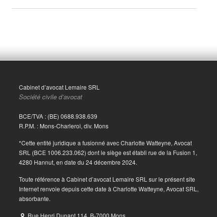
Cabinet d’avocat Lemaire SRL
Société civile d’avocat
BCE/TVA : (BE) 0688.938.639
R.P.M. : Mons-Charleroi, div. Mons
*Cette entité juridique a fusionné avec Charlotte Watteyne, Avocat
SRL (BCE 1006.233.062) dont le siège est établi rue de la Fusion 1,
4280 Hannut, en date du 24 décembre 2024.
Toute référence à Cabinet d’avocat Lemaire SRL sur le présent site
Internet renvoie depuis cette date à Charlotte Watteyne, Avocat SRL,
absorbante.
Rue Henri Dunant 114, B-7000 Mons