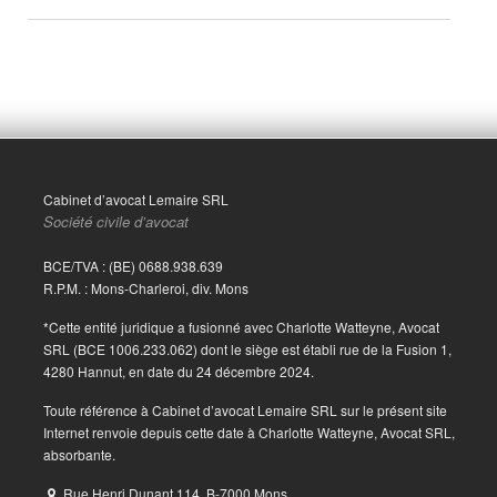
Cabinet d’avocat Lemaire SRL
Société civile d’avocat
BCE/TVA : (BE) 0688.938.639
R.P.M. : Mons-Charleroi, div. Mons
*Cette entité juridique a fusionné avec Charlotte Watteyne, Avocat
SRL (BCE 1006.233.062) dont le siège est établi rue de la Fusion 1,
4280 Hannut, en date du 24 décembre 2024.
Toute référence à Cabinet d’avocat Lemaire SRL sur le présent site
Internet renvoie depuis cette date à Charlotte Watteyne, Avocat SRL,
absorbante.
Rue Henri Dunant 114, B-7000 Mons