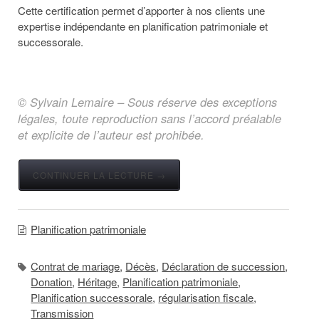
Cette certification permet d’apporter à nos clients une
expertise indépendante en planification patrimoniale et
successorale.
© Sylvain Lemaire – Sous réserve des exceptions
légales, toute reproduction sans l’accord préalable
et explicite de l’auteur est prohibée.
CONTINUER LA LECTURE →
Planification patrimoniale
Contrat de mariage
,
Décès
,
Déclaration de succession
,
Donation
,
Héritage
,
Planification patrimoniale
,
Planification successorale
,
régularisation fiscale
,
Transmission