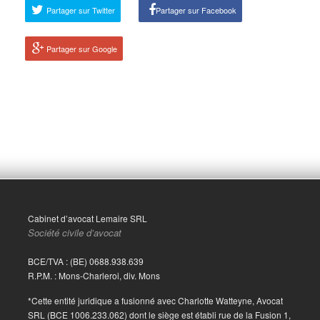
Partager sur Twitter
Partager sur Facebook
Partager sur Google
Cabinet d’avocat Lemaire SRL
Société civile d’avocat
BCE/TVA : (BE) 0688.938.639
R.P.M. : Mons-Charleroi, div. Mons
*Cette entité juridique a fusionné avec Charlotte Watteyne, Avocat
SRL (BCE 1006.233.062) dont le siège est établi rue de la Fusion 1,