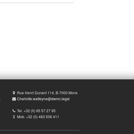
Rue Henri Dunant 114, B-7000 Mons
t
Charlotte.watteyne@dwmc.legal
Tel. +32 (0) 65 57 27 95
Mob. +32 (0) 483 506 411