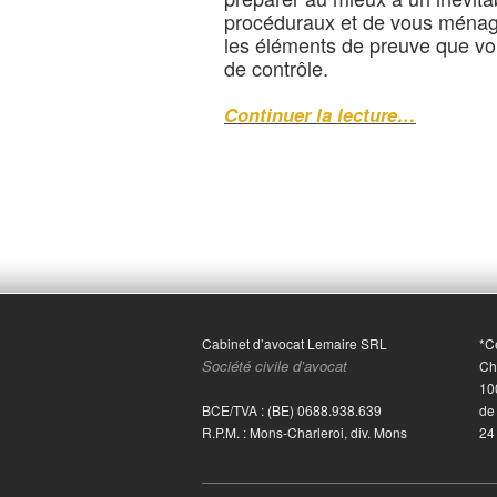
procéduraux et de vous ménage
les éléments de preuve que vo
de contrôle.
Continuer la lecture…
Cabinet d’avocat Lemaire SRL
*Ce
Société civile d’avocat
Ch
10
BCE/TVA : (BE) 0688.938.639
de
R.P.M. : Mons-Charleroi, div. Mons
24