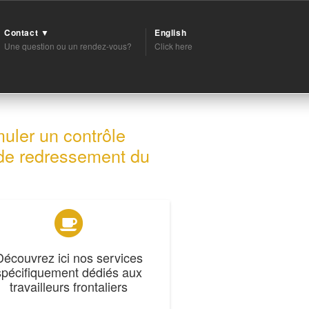
Contact ▼
English
Une question ou un rendez-vous?
Click here
muler un contrôle
 de redressement du
Découvrez ici nos services
spécifiquement dédiés aux
travailleurs frontaliers