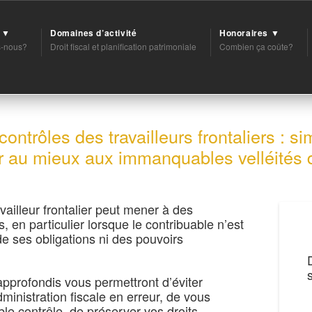
t ▼
Domaines d’activité
Honoraires ▼
-nous?
Droit fiscal et planification patrimoniale
Combien ça coûte?
ontrôles des travailleurs frontaliers : si
er au mieux aux immanquables velléités
vailleur frontalier peut mener à des
, en particulier lorsque le contribuable n’est
e ses obligations ni des pouvoirs
approfondis vous permettront d’éviter
dministration fiscale en erreur, de vous
le contrôle, de préserver vos droits