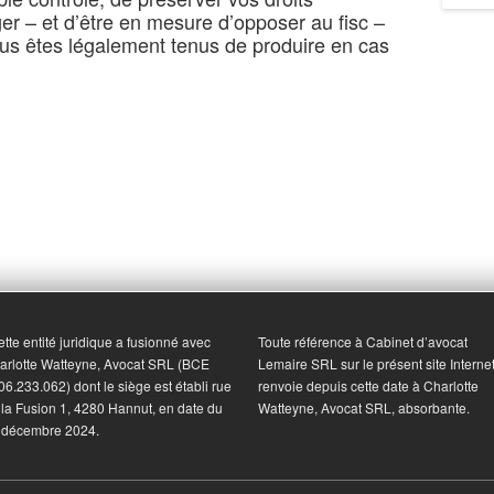
r – et d’être en mesure d’opposer au fisc –
us êtes légalement tenus de produire en cas
tte entité juridique a fusionné avec
Toute référence à Cabinet d’avocat
arlotte Watteyne, Avocat SRL (BCE
Lemaire SRL sur le présent site Interne
06.233.062) dont le siège est établi rue
renvoie depuis cette date à Charlotte
 la Fusion 1, 4280 Hannut, en date du
Watteyne, Avocat SRL, absorbante.
 décembre 2024.