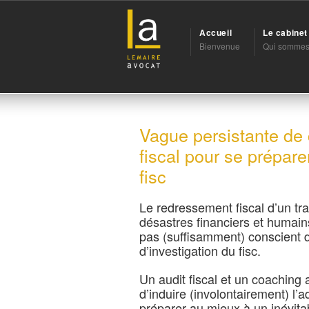
Accueil
Le cabine
Bienvenue
Qui sommes
Vague persistante de c
fiscal pour se prépar
fisc
Le redressement fiscal d’un tra
désastres financiers et humains
pas (suffisamment) conscient d
d’investigation du fisc.
Un audit fiscal et un coaching 
d’induire (involontairement) l’a
préparer au mieux à un inévitab